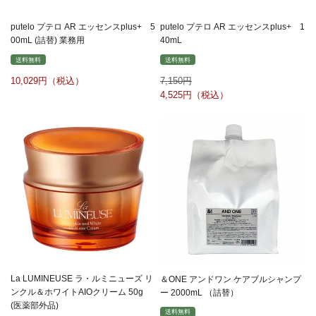
putelo プテロ AR エッセンスplus+ 5
putelo プテロ AR エッセンスplus+ 1
00mL (詰替) 業務用
40mL
送料無料
送料無料
10,029
7,150
4,525
La LUMINEUSE ラ・ルミニューズ リ
＆ONE アンドワン ケアブルシャンプ
ンクル＆ホワイトAIOクリーム 50g
ー 2000mL （詰替）
(医薬部外品)
送料無料