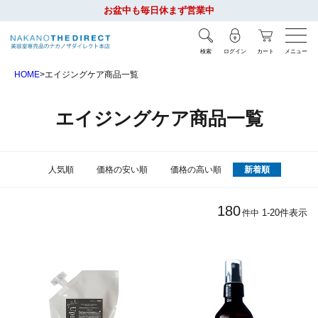
お盆中も毎日休まず営業中
検索
ログイン
カート
メニュー
HOME
エイジングケア商品一覧
エイジングケア商品一覧
人気順
価格の安い順
価格の高い順
新着順
180
1
-
20
件表示
件中