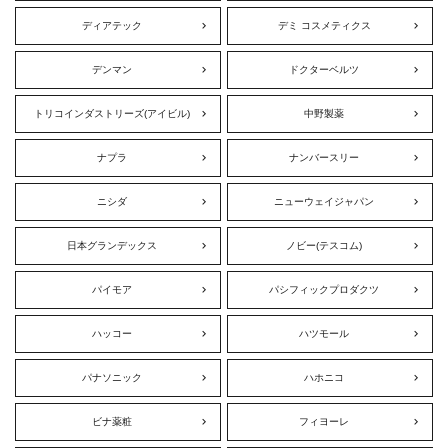
ディアテック
デミ コスメティクス
デンマン
ドクターベルツ
トリコインダストリーズ(アイビル)
中野製薬
ナプラ
ナンバースリー
ニシダ
ニューウェイジャパン
日本グランデックス
ノビー(テスコム)
パイモア
パシフィックプロダクツ
ハッコー
ハツモール
パナソニック
ハホニコ
ビナ薬粧
フィヨーレ