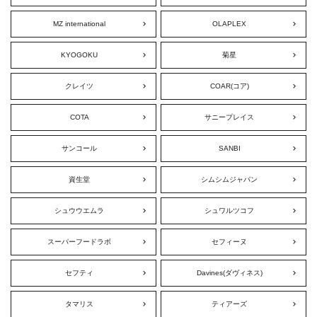
MZ international
OLAPLEX
KYOGOKU
菊星
クレイツ
COAR(コア)
COTA
サニープレイス
サンコール
SANBI
資生堂
シムシムジャパン
シュウウエムラ
シュワルツコフ
スーパーフードラボ
セフィーヌ
セフティ
Davines(ダヴィネス)
タマリス
ティアーズ