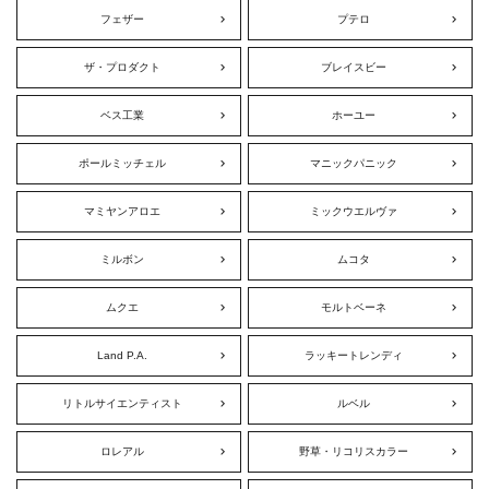
フェザー
プテロ
ザ・プロダクト
ブレイスビー
ベス工業
ホーユー
ポールミッチェル
マニックパニック
マミヤンアロエ
ミックウエルヴァ
ミルボン
ムコタ
ムクエ
モルトベーネ
Land P.A.
ラッキートレンディ
リトルサイエンティスト
ルベル
ロレアル
野草・リコリスカラー