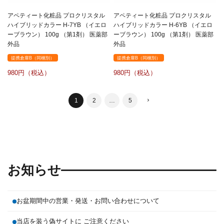
アペティート化粧品 プロクリスタル
アペティート化粧品 プロクリスタル
ハイブリッドカラー H-7YB （イエロ
ハイブリッドカラー H-6YB （イエロ
ーブラウン） 100g （第1剤） 医薬部
ーブラウン） 100g （第1剤） 医薬部
外品
外品
提携倉庫B（同梱別）
提携倉庫B（同梱別）
980
980
1
2
…
5
お知らせ
お盆期間中の営業・発送・お問い合わせについて
当店を装う偽サイトに ご注意ください