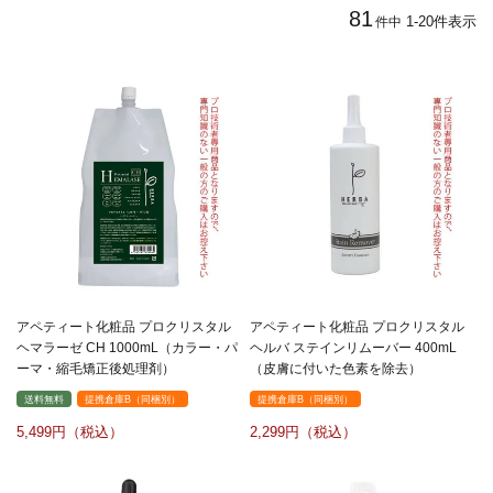
81
1
-
20
件表示
件中
アペティート化粧品 プロクリスタル
アペティート化粧品 プロクリスタル
ヘマラーゼ CH 1000mL（カラー・パ
ヘルバ ステインリムーバー 400mL
ーマ・縮毛矯正後処理剤）
（皮膚に付いた色素を除去）
送料無料
提携倉庫B（同梱別）
提携倉庫B（同梱別）
5,499
2,299