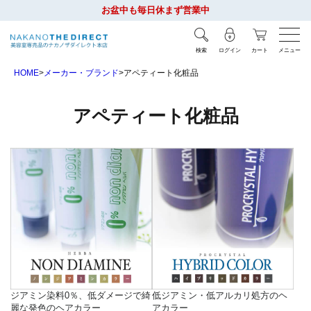
お盆中も毎日休まず営業中
検索
ログイン
カート
メニュー
HOME
メーカー・ブランド
アペティート化粧品
アペティート化粧品
ジアミン染料0％、低ダメージで綺
低ジアミン・低アルカリ処方のヘ
麗な発色のヘアカラー
アカラー