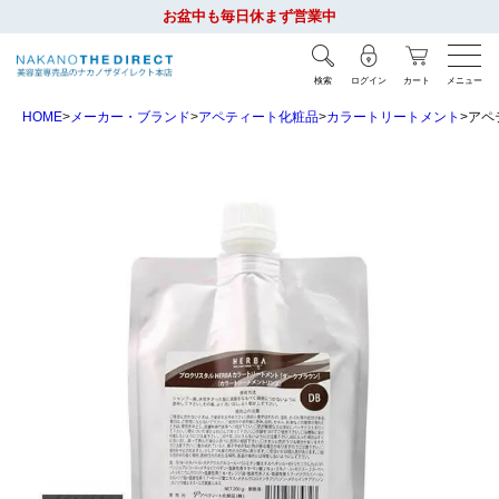
お盆中も毎日休まず営業中
検索
ログイン
カート
メニュー
HOME
メーカー・ブランド
アペティート化粧品
カラートリートメント
アペ