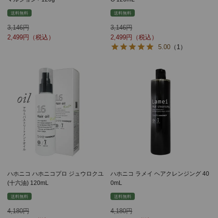
送料無料
送料無料
3,146
3,146
2,499
2,499
5.00
（1）
ハホニコ ハホニコプロ ジュウロクユ
ハホニコ ラメイ ヘアクレンジング 40
(十六油) 120mL
0mL
送料無料
送料無料
4,180
4,180