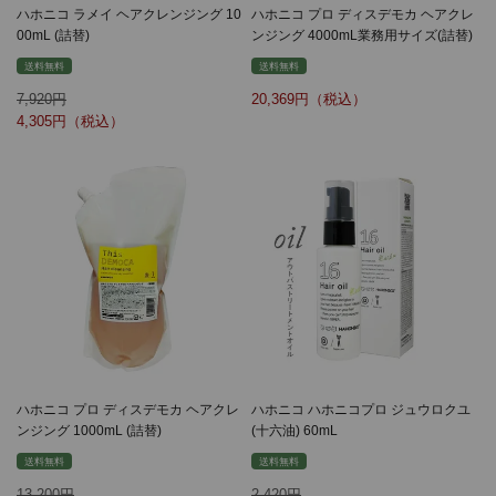
ハホニコ ラメイ ヘアクレンジング 10
ハホニコ プロ ディスデモカ ヘアクレ
00mL (詰替)
ンジング 4000mL業務用サイズ(詰替)
送料無料
送料無料
7,920
20,369
4,305
ハホニコ プロ ディスデモカ ヘアクレ
ハホニコ ハホニコプロ ジュウロクユ
ンジング 1000mL (詰替)
(十六油) 60mL
送料無料
送料無料
13,200
2,420