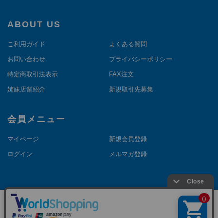
ABOUT US
ご利用ガイド
よくある質問
お問い合わせ
プライバシーポリシー
特定商取引法表示
FAX注文
姉妹店舗紹介
新規取引先募集
会員メニュー
マイページ
新規会員登録
ログイン
メルマガ登録