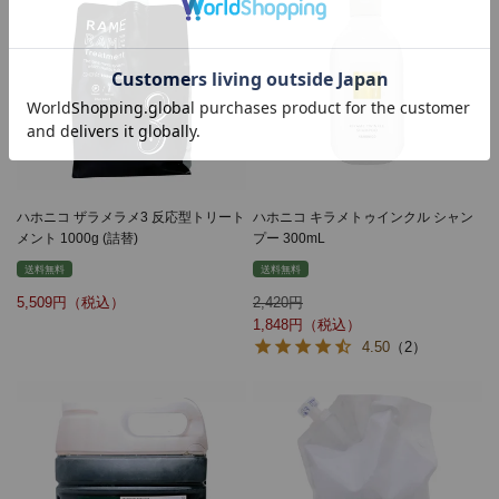
ハホニコ ザラメラメ3 反応型トリート
ハホニコ キラメトゥインクル シャン
メント 1000g (詰替)
プー 300mL
送料無料
送料無料
5,509
2,420
1,848
4.50
（2）