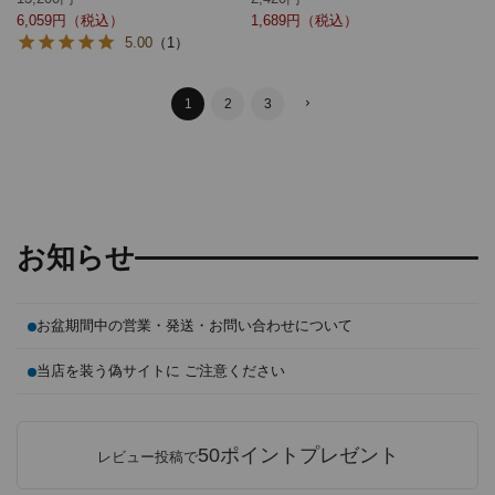
6,059
1,689
5.00
（1）
1
2
3
お知らせ
お盆期間中の営業・発送・お問い合わせについて
当店を装う偽サイトに ご注意ください
50ポイントプレゼント
レビュー投稿で