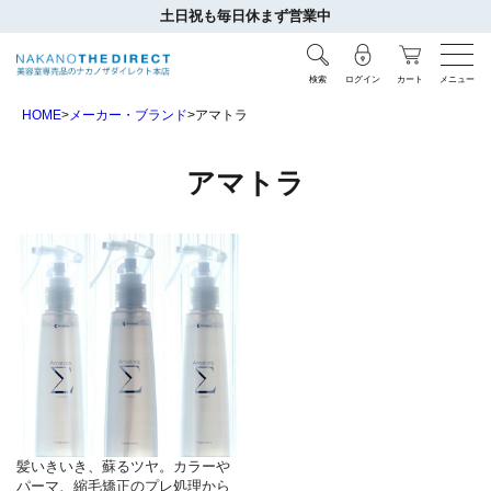
土日祝も毎日休まず営業中
検索
ログイン
カート
メニュー
HOME
メーカー・ブランド
アマトラ
アマトラ
髪いきいき、蘇るツヤ。カラーや
パーマ、縮毛矯正のプレ処理から