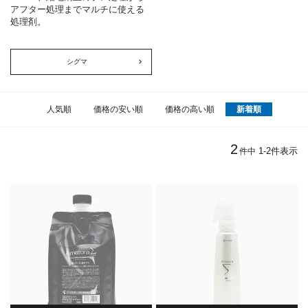
アフター処理までマルチに使える
処理剤。
シグマ
人気順
価格の安い順
価格の高い順
新着順
2
1
-
2
件表示
件中