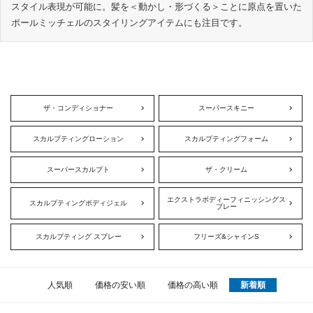
スタイル表現が可能に。髪を＜動かし・形づくる＞ことに原点を置いた
ポールミッチェルのスタイリングアイテムにも注目です。
ザ・コンディショナー
スーパースキニー
スカルプティングローション
スカルプティングフォーム
スーパースカルプト
ザ・クリーム
エクストラボディーフィニッシングス
スカルプティングボディジェル
プレー
スカルプティング スプレー
フリーズ&シャインS
人気順
価格の安い順
価格の高い順
新着順