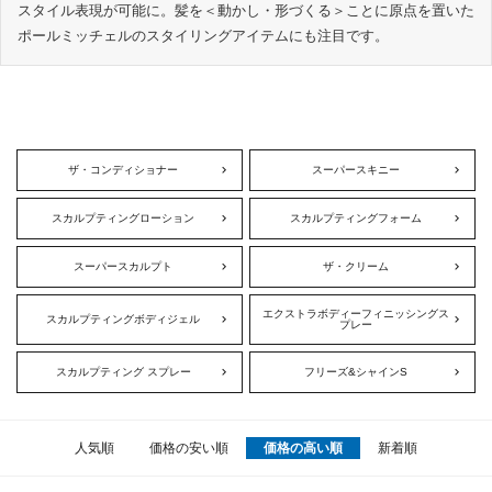
スタイル表現が可能に。髪を＜動かし・形づくる＞ことに原点を置いた
ポールミッチェルのスタイリングアイテムにも注目です。
ザ・コンディショナー
スーパースキニー
スカルプティングローション
スカルプティングフォーム
スーパースカルプト
ザ・クリーム
エクストラボディーフィニッシングス
スカルプティングボディジェル
プレー
スカルプティング スプレー
フリーズ&シャインS
人気順
価格の安い順
価格の高い順
新着順