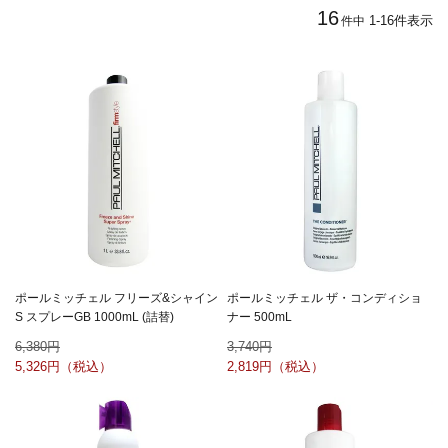
16
1
-
16
件表示
件中
ポールミッチェル フリーズ&シャイン
ポールミッチェル ザ・コンディショ
S スプレーGB 1000mL (詰替)
ナー 500mL
6,380
3,740
5,326
2,819