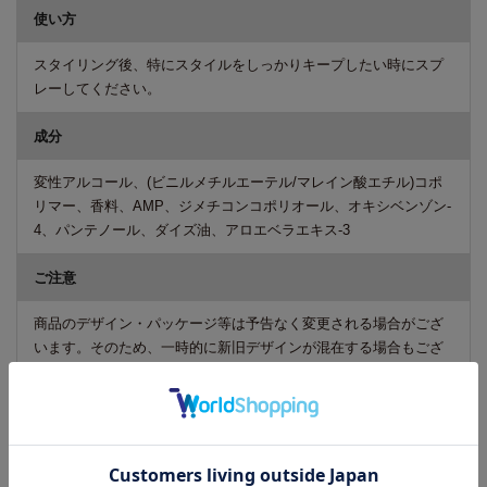
使い方
スタイリング後、特にスタイルをしっかりキープしたい時にスプ
レーしてください。
成分
変性アルコール、(ビニルメチルエーテル/マレイン酸エチル)コポ
リマー、香料、AMP、ジメチコンコポリオール、オキシベンゾン-
4、パンテノール、ダイズ油、アロエベラエキス-3
ご注意
商品のデザイン・パッケージ等は予告なく変更される場合がござ
います。そのため、一時的に新旧デザインが混在する場合もござ
います。予めご了承くださいますようお願いいたします。
広告文責
リーチフェイス株式会社 TEL 06-6711-0344