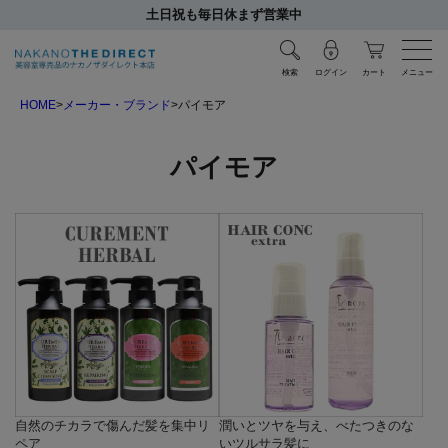
土日祝も毎日休まず営業中
検索
ログイン
カート
メニュー
HOME
メーカー・ブランド
パイモア
パイモア
自然のチカラで傷んだ髪を集中リ
潤いとツヤを与え、べたつきのな
ペア
いツルサラ髪に