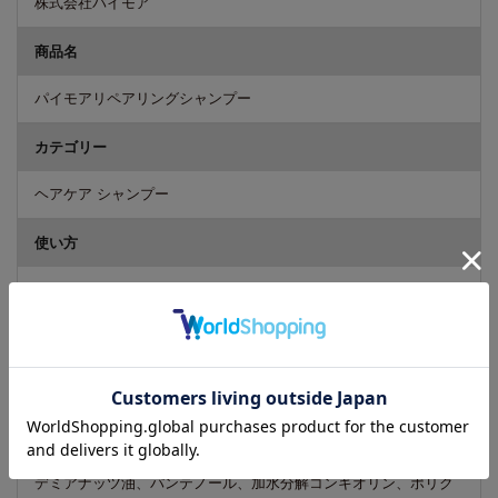
株式会社パイモア
商品名
パイモアリペアリングシャンプー
カテゴリー
ヘアケア シャンプー
使い方
適量を手に取り、あらかじめ濡らした髪につけて洗髪してくださ
い。シャンプー後はよくすすいでください。
成分
水、ココイルグルタミン酸TEA、コカミドプロピルべタイン、コ
カミドDEA、ココイルサルコシンTEA、PEG-20ソルビタンココエ
ート、ラウロアンホ酢酸Na、オレス-10リン酸、オレス-10、マカ
デミアナッツ油、パンテノール、加水分解コンキオリン、ポリク