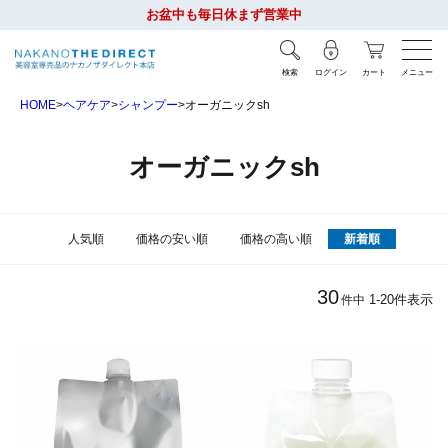
お盆中も毎日休まず営業中
検索
ログイン
カート
メニュー
HOME
ヘアケア
シャンプー
オーガニックsh
オーガニックsh
人気順
価格の安い順
価格の高い順
新着順
30
1
-
20
件表示
件中