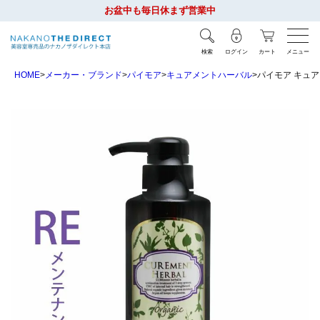
お盆中も毎日休まず営業中
検索
ログイン
カート
メニュー
HOME
メーカー・ブランド
パイモア
キュアメントハーバル
パイモア キュア