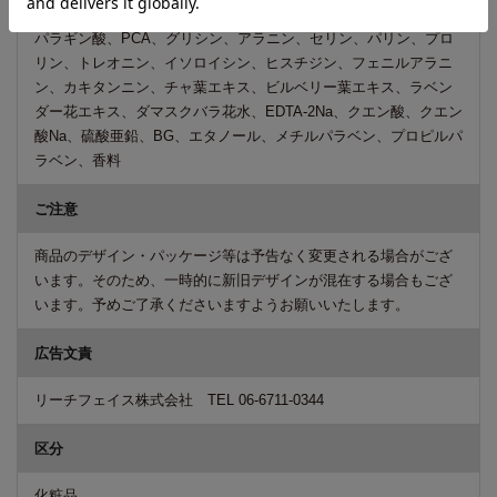
タニウム-10、グリセリン、PCA-Na、乳酸Na、アルギニン、アス
パラギン酸、PCA、グリシン、アラニン、セリン、パリン、プロ
リン、トレオニン、イソロイシン、ヒスチジン、フェニルアラニ
ン、カキタンニン、チャ葉エキス、ビルベリー葉エキス、ラベン
ダー花エキス、ダマスクバラ花水、EDTA-2Na、クエン酸、クエン
酸Na、硫酸亜鉛、BG、エタノール、メチルパラベン、プロピルパ
ラベン、香料
ご注意
商品のデザイン・パッケージ等は予告なく変更される場合がござ
います。そのため、一時的に新旧デザインが混在する場合もござ
います。予めご了承くださいますようお願いいたします。
広告文責
リーチフェイス株式会社 TEL 06-6711-0344
区分
化粧品