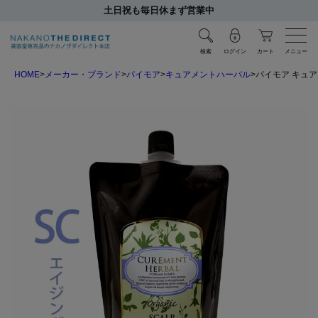
土日祝も毎日休まず営業中
検索
ログイン
カート
メニュー
HOME
メーカー・ブランド
パイモア
キュアメントハーバル
パイモア キュア