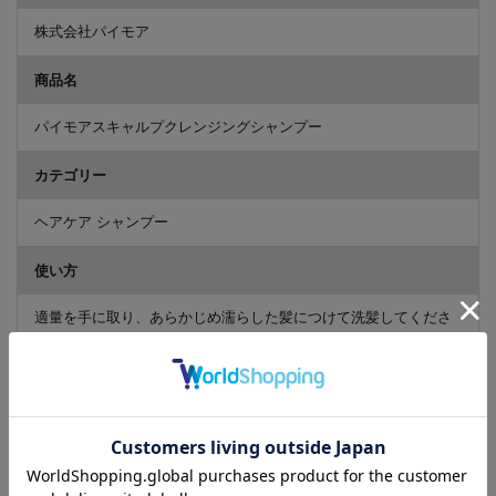
株式会社パイモア
商品名
パイモアスキャルプクレンジングシャンプー
カテゴリー
ヘアケア シャンプー
使い方
適量を手に取り、あらかじめ濡らした髪につけて洗髪してくださ
い。シャンプー後はよくすすいでください。
成分
水、オレフィン(C14-16)スルホン酸Na、コカミドDEA、 コカミド
プロピルベタイン、ジステアリン酸グリコール、ヤシ油脂肪酸PE
G-7グリセリル、ミリスチン酸PPG-3ベンジルエーテル、ポリクオ