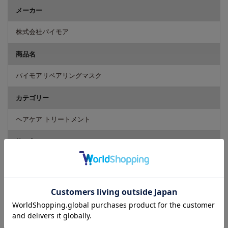
メーカー
株式会社パイモア
商品名
パイモアリペアリングマスク
カテゴリー
ヘアケア トリートメント
使い方
シャンプー後、髪の長さや毛量により適量を手のひらに出し、髪
の毛全体によくなじませてからすすいでください。
成分
水、ジメチコン、セテアリルアルコール、ベヘントリモニウムク