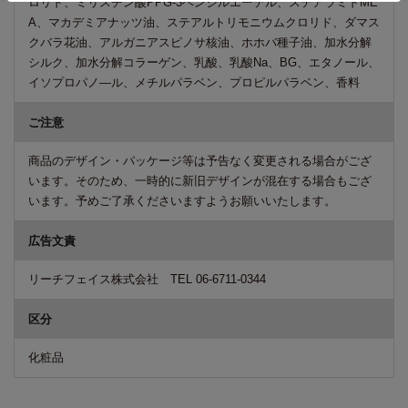
ロリド、ミリスチン酸PPG-3ベンジルエーテル、ステアラミドME
A、マカデミアナッツ油、ステアルトリモニウムクロリド、ダマス
クバラ花油、アルガニアスピノサ核油、ホホバ種子油、加水分解
シルク、加水分解コラーゲン、乳酸、乳酸Na、BG、エタノール、
イソプロパノ―ル、メチルパラベン、プロピルパラベン、香料
ご注意
商品のデザイン・パッケージ等は予告なく変更される場合がござ
います。そのため、一時的に新旧デザインが混在する場合もござ
います。予めご了承くださいますようお願いいたします。
広告文責
リーチフェイス株式会社 TEL 06-6711-0344
区分
化粧品