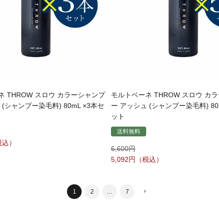
 THROW スロウ カラーシャンプ
モルトベーネ THROW スロウ カ
(シャンプー染毛料) 80mL ×3本セ
ー アッシュ (シャンプー染毛料) 80
ット
送料無料
6,600
5,092
1
2
…
7