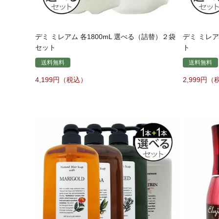
デミ ミレアム 各1800mL 選べる（詰替）２袋
デミ ミレア
セット
ト
送料無料
送料無料
4,199
2,999