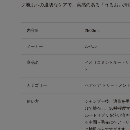
グ地肌への適切なケアで、実感のある「うるおい清
商品詳細
内容量
2500mL
メーカー
ルベル
商品名
イオリコミントルートサ
>
カテゴリー
ヘアケア トリートメント
使い方
シャンプー後、適量を手
けて塗布し、30秒程度
ルートサプリを洗い流さ
る中間～毛先にヘアトリ
と地肌からすすぎます。