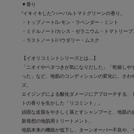
▼香り
“イキイキした”ハーバルトマトグリーンの香り。
・トップノート/レモン・ラベンダー・ミント
・ミドルノート/カシス・ゼラニウム・トマトリーブ
・ラストノート/パウダリー・ムスク
【イオリコミントシリーズとは…】
「ニオイやベタつきが気になりだした」「乾燥しや
った」など、地肌のコンディションの変化に、さわ
ズ。
エイジングによる酸化ダメージにアプローチする、
トの香りを生かした「リコミント」。
頑固な皮脂をやさしく落とすシャンプーと、地肌の
新発想の地肌用トリートメント。
地肌本来の機能が低下し、ターンオーバー不良や、