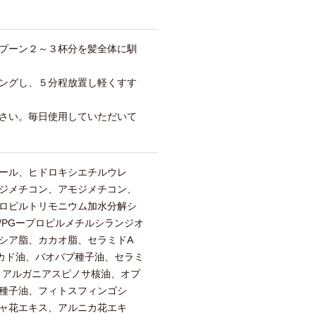
ト
プーン２～３杯分を髪全体に馴
ングし、５分程放置し軽くすす
さい。毎日使用していただいて
ール、ヒドロキシエチルウレ
ジメチコン、アモジメチコン、
ロピルトリモニウム加水分解シ
/PGープロピルメチルシランジオ
シア脂、カカオ脂、セラミドA
ボカド油、バオバブ種子油、セラミ
、アルガニアスピノサ核油、オプ
種子油、フィトスフィンゴシ
ャ花エキス、アルニカ花エキ