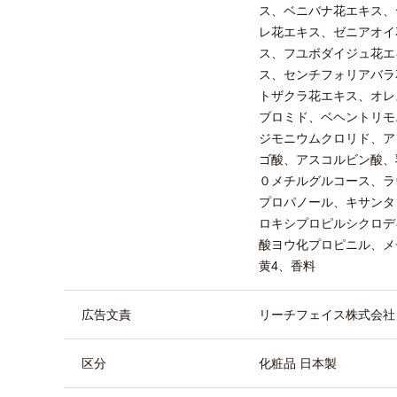
ス、ベニバナ花エキス、
レ花エキス、ゼニアオイ
ス、フユボダイジュ花エ
ス、センチフォリアバラ
トザクラ花エキス、オレ
ブロミド、ベヘントリモ
ジモニウムクロリド、ア
ゴ酸、アスコルビン酸、乳
０メチルグルコース、ラ
プロパノール、キサンタ
ロキシプロピルシクロデ
酸ヨウ化プロピニル、メ
黄4、香料
広告文責
リーチフェイス株式会社 TEL
区分
化粧品 日本製