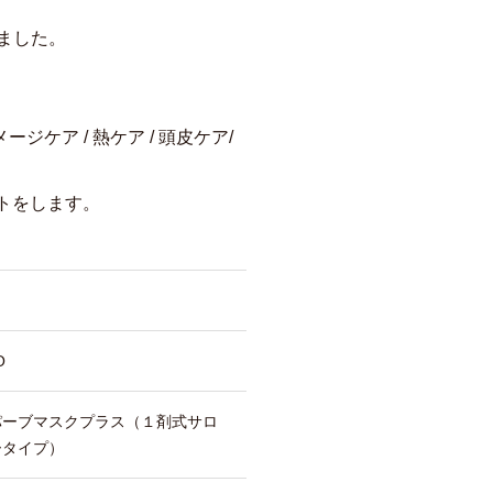
ました。
ケア / 熱ケア / 頭皮ケア/
トをします。
O
＋ スパーブマスクプラス（１剤式サロ
ータイプ）