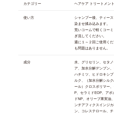
カテゴリー
ヘアケア トリートメン
使い方
シャンプー後、ティース
染ませ揉み込みます。
荒いコームで軽くコーミ
ぎ流してください。
週に１～２回ご使用くだ
も問題はありません。
成分
水、グリセリン、セタノ
ア、加水分解デンプン、
ハチミツ、ヒドロキシプ
ルク、（加水分解シルク
ール）クロスポリマー、
P、セラミドEOP、ア
ドNP、オリーブ果実油
ンチアフィクスインジカ
ン、コレステロール、チ