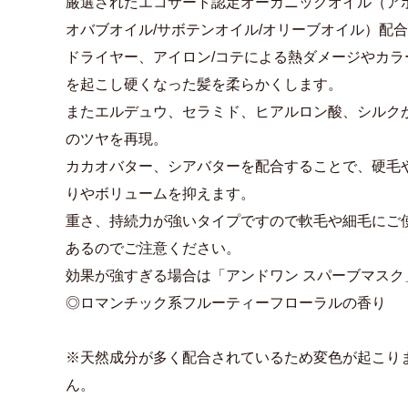
厳選されたエコサート認定オーガニックオイル（アボ
オバブオイル/サボテンオイル/オリーブオイル）配
ドライヤー、アイロン/コテによる熱ダメージやカ
を起こし硬くなった髪を柔らかくします。
またエルデュウ、セラミド、ヒアルロン酸、シルク
のツヤを再現。
カカオバター、シアバターを配合することで、硬毛
りやボリュームを抑えます。
重さ、持続力が強いタイプですので軟毛や細毛にご
あるのでご注意ください。
効果が強すぎる場合は「アンドワン スパーブマスク
◎ロマンチック系フルーティーフローラルの香り
※天然成分が多く配合されているため変色が起こり
ん。