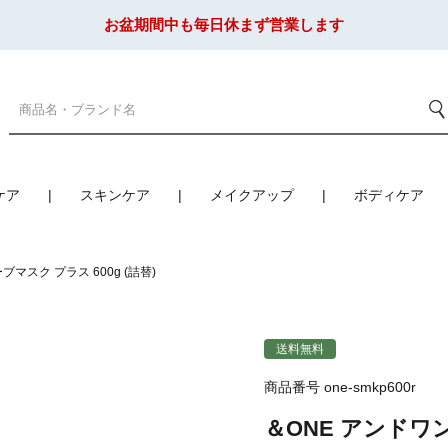
お盆期間中も毎日休まず営業します
ケア
スキンケア
メイクアップ
ボディケア
ブマスク プラス 600g (詰替)
送料無料
商品番号
one-smkp600r
＆ONE アンドワン