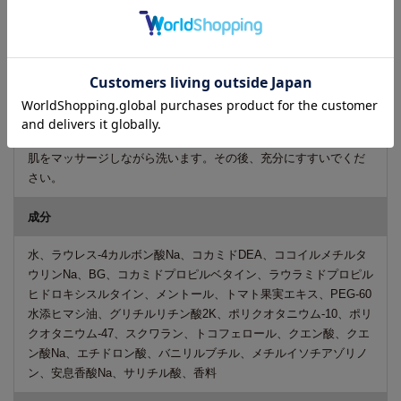
カテゴリー
ヘアケア シャンプー 頭皮ケア ノンシリコン
使い方
髪を充分にぬらした後、適量を髪全体にのばし、よく泡立てて地
肌をマッサージしながら洗います。その後、充分にすすいでくだ
さい。
成分
水、ラウレス-4カルボン酸Na、コカミドDEA、ココイルメチルタ
ウリンNa、BG、コカミドプロピルベタイン、ラウラミドプロピル
ヒドロキシスルタイン、メントール、トマト果実エキス、PEG-60
水添ヒマシ油、グリチルリチン酸2K、ポリクオタニウム-10、ポリ
クオタニウム-47、スクワラン、トコフェロール、クエン酸、クエ
ン酸Na、エチドロン酸、バニリルブチル、メチルイソチアゾリノ
ン、安息香酸Na、サリチル酸、香料