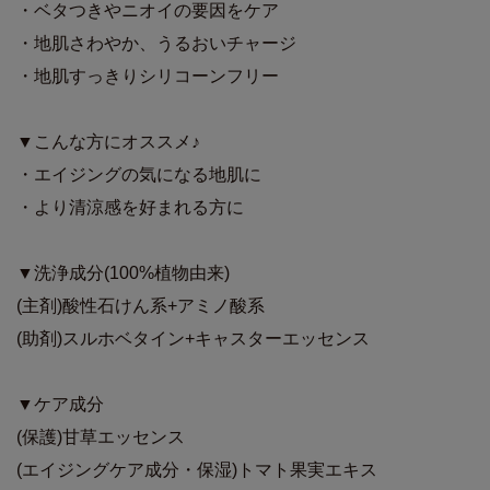
・ベタつきやニオイの要因をケア
・地肌さわやか、うるおいチャージ
・地肌すっきりシリコーンフリー
▼こんな方にオススメ♪
・エイジングの気になる地肌に
・より清涼感を好まれる方に
▼洗浄成分(100%植物由来)
(主剤)酸性石けん系+アミノ酸系
(助剤)スルホベタイン+キャスターエッセンス
▼ケア成分
(保護)甘草エッセンス
(エイジングケア成分・保湿)トマト果実エキス