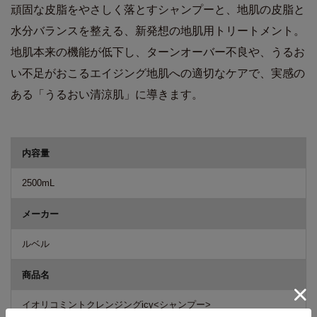
頑固な皮脂をやさしく落とすシャンプーと、地肌の皮脂と
水分バランスを整える、新発想の地肌用トリートメント。
地肌本来の機能が低下し、ターンオーバー不良や、うるお
い不足がおこるエイジング地肌への適切なケアで、実感の
ある「うるおい清涼肌」に導きます。
商品詳細
内容量
2500mL
メーカー
ルベル
商品名
イオリコミントクレンジングicy<シャンプー>