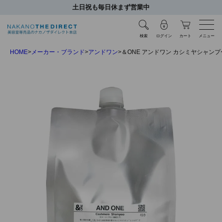
土日祝も毎日休まず営業中
検索
ログイン
カート
メニュー
HOME
メーカー・ブランド
アンドワン
＆ONE アンドワン カシミヤシャンプー