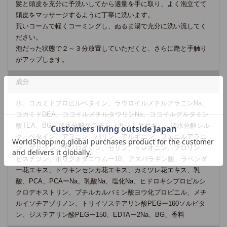
髪と頭皮を充分に予洗いしてから適量を手に取り、よく泡立てて
頭皮をマッサージするように丁寧に洗います。
荒いコームで軽くコーミングし、ぬるま湯で充分に洗い流してく
ださい。
泡だった状態で２～３分放置していただくと、さらに艶と手触り
がアップします。
成分
水、コカミドプロピルベタイン、ラウロイルメチルアラニンNa、
コカミドDEA、ココイルメチルタウリンNa、ココイルグルタミン
酸TEA、BG、加水分解ケラチン（カシミヤヤギ）、加水分解シル
ク、ベタイン、アラニン、バリン、アルギニン、フェニルアラニ
ン、グリシン、イソロイシン、セリン、トレオニン、プロリン、
ヒスチジン、ポリクオタニウムー10、アスパラギン酸、ラベンダ
ー花エキス、トウキンセンカ花エキス、カミツレ花エキス、乳
酸、PCA、PCAーNa、乳酸Na、塩化Na、ヒドロキシプロピルシ
クロデキストリン、ブチルカルバミン酸ヨウ化プロピニル、メチ
ルイソチアゾリノン、トリイソステアリン酸PEGー160ソルビタ
ン、ジステアリン酸PEGー150、EDTAー2Na、BG、香料