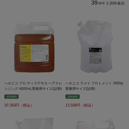
39
1
-
20
件表示
件中
ハホニコ プロ ディスデモカ ヘアクレ
ハホニコ ラメイ プロトメント 2800g
ンジング 4000mL業務用サイズ(詰替)
業務用サイズ(詰替)
送料無料
送料無料
20,369
13,599