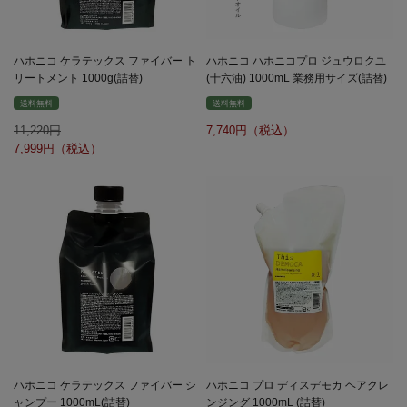
ハホニコ ケラテックス ファイバー ト
ハホニコ ハホニコプロ ジュウロクユ
リートメント 1000g(詰替)
(十六油) 1000mL 業務用サイズ(詰替)
送料無料
送料無料
11,220
7,740
7,999
ハホニコ ケラテックス ファイバー シ
ハホニコ プロ ディスデモカ ヘアクレ
ャンプー 1000mL(詰替)
ンジング 1000mL (詰替)