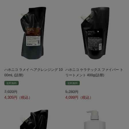
ハホニコ ラメイ ヘアクレンジング 10
ハホニコ ケラテックス ファイバー ト
00mL (詰替)
リートメント 400g(詰替)
送料無料
送料無料
7,920
5,280
4,305
4,099