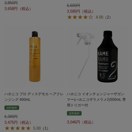
3,850
6,600
3,658
3,595
4.00
（2）
ハホニコ プロ ディスデモカ ヘアクレ
ハホニコ イオンチェンジャーザガン
ンジング 400mL
マー(ハホニコザラメラメ2)500mL 専
用トリガー付
送料無料
送料無料
6,380
3,046
3,475
5.00
（1）