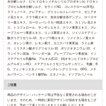
水分解シルク、(ジヒドロキシメチルシリルプロポキシ)ヒドロキシ
プロピル加水分解シルク、セラミドNG、コレステロール(羊毛)、
ラフィノース、クレアチン、グリコシルトレハロース、ゼニアオ
イ花エキス、クララ根エキス、加水分解水添デンプン、ローズマ
リー葉エキス、ヨーロッパシラカバ樹皮エキス、カミツレ花エキ
ス、トコフェロール、サンザシエキス、ナツメ果実エキス、グレ
ープフルーツ果実エキス、リンゴ果実エキス、ジイソステアリン
酸ポリグリセリル-10、カンゾウ根エキス、ソメイヨシノ葉エキ
ス、オレンジ果汁、レモン果汁、カニナバラ果実油、ライム果
汁、ミリスチン酸ポリグリセリル-10、ポリクオタニウム-10、イ
ランイラン花油、ラベンダー油、グレープフルーツ果皮油、イソ
ステアロイル乳酸Na、アルキル(C12、14)オキシヒドロキシプロピ
ルアルギニンHCI、ステアリルトリモニウムサッカリン、乳酸、B
G、フェノキシエタノール、ペンチレングリコール、DPG、メチ
ルバラベン、ペンテト酸5Na、エタノール、イソプロパノール
ご注意
商品のデザイン・パッケージ等は予告なく変更される場合がござ
います。そのため、一時的に新旧デザインが混在する場合もござ
います。予めご了承くださいますようお願いいたします。