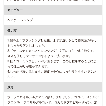
カテゴリー
ヘアケア シャンプー
使い方
1.髪をよくブラッシングした後、まず水洗いをして髪表面の汚れ
をしっかり落としましょう。
2.【ディスデモカヘアクレンジング】を手のひらで軽く泡立て、
全体を優しくマッサージするように洗います。
3.軽くコーミングし、2～3分置きます。この行程をすることによ
って仕上がりが違ってきます。
4.しっかり洗い流します。頭皮を中心にしっかりとすすいでくだ
さい。
成分
水、ラウロイルシルクアミノ酸K、グリセリン、ココイルメチルア
ラニンNa、ラウリルグルコシド、コカミドプロピルベタイン、加