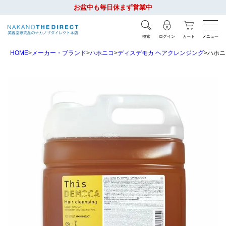
お盆中も毎日休まず営業中
検索
ログイン
カート
メニュー
HOME
メーカー・ブランド
ハホニコ
ディスデモカ ヘアクレンジング
ハホニ