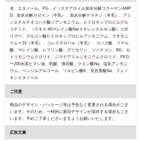
水、エタノール、PG、イソステアロイル加水分解コラーゲンAMP
D、加水分解カゼイン（牛乳）、加水分解ケラチン（羊毛）、アミ
ノエチルチオコハク酸ジアンモニウム、ヒドロキシプロピルグル
コナミド、（ラネス-40マレイン酸Na/スチレンスルホン酸）コポ
リマー、グルコン酸ヒドロキシプロピルアンモニウム、クオタニ
ウムー33（羊毛）、コレステロール（羊毛）、コハク酸、フマル
酸、マレイン酸、レブリン酸、グリセリン、ジメチコン、BG、セ
トリモニウムクロリド、ジステアリルジモニウムクロリド、PEG
ー200水添ヒマシ油、乳酸、酒石酸、クエン酸Na、塩化アンモニ
ウム、ベンジルアルコール、ソルビン酸K、安息香酸Na、フェノ
キシエタノール
ご注意
商品のデザイン・パッケージ等は予告なく変更される場合がござ
います。そのため、一時的に新旧デザインが混在する場合もござ
います。予めご了承くださいますようお願いいたします。
広告文責