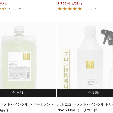
3,799
4.50
（2）
5.00
（1）
売り切れ
売り切れ
キラメトゥインクル トリートメント
ハホニコ キラメトゥインクル ト
 (詰替)
No2 500mL（トリガー付）