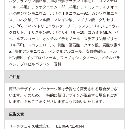
ルク、ラノリン脂肪酸、加水分解ケラチン（羊毛）、コレステロ
ール（羊毛）、クオタニウムー33（羊毛）、アミノエチルチオコ
ハク酸ジアンモニウム、ポリクオタニウムー92、カンゾウ根エキ
ス、コハク酸、フマル酸、マレイン酸、レブリン酸、グリセリ
ン、PG、ベヘントリモニウムクロリド、ジステアリルジモニウム
クロリド、ミリスチン酸ポリグリセリルー10、コカミドMEA、ベ
ヘニルアルコール、オクチルドデカノール、ステアリン酸グリセ
リル(SE)、トコフェロール、乳酸、酒石酸、クエン酸、炭酸水素N
a、塩化アンモニウム、ベンジルアルコール、安息香酸Na、ソル
ビン酸K、イソプロパノール、フェノキシエタノール、メチルパラ
ベン、プロピルパラベン、香料
ご注意
商品のデザイン・パッケージ等は予告なく変更される場合がござ
います。そのため、一時的に新旧デザインが混在する場合もござ
います。予めご了承くださいますようお願いいたします。
広告文責
リーチフェイス株式会社 TEL 06-6711-0344