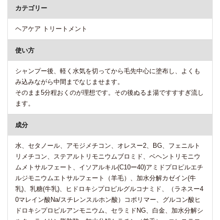
カテゴリー
ヘアケア トリートメント
使い方
シャンプー後、軽く水気を切ってから毛先中心に塗布し、よくも
み込みながら中間までなじませます。
そのまま5分程おくのが理想です。その後ぬるま湯ですすすぎ流し
ます。
成分
水、セタノール、アモジメチコン、オレスー2、BG、フェニルト
リメチコン、ステアルトリモニウムブロミド、ベヘントリモニウ
ムメトサルフェート、イソアルキル(C10ー40)アミドプロピルエチ
ルジモニウムエトサルフェート（羊毛）、加水分解カゼイン(牛
乳)、乳糖(牛乳)、ヒドロキシプロピルグルコナミド、（ラネスー4
0マレイン酸Na/スチレンスルホン酸）コポリマー、グルコン酸ヒ
ドロキシプロピルアンモニウム、セラミドNG、白金、加水分解シ