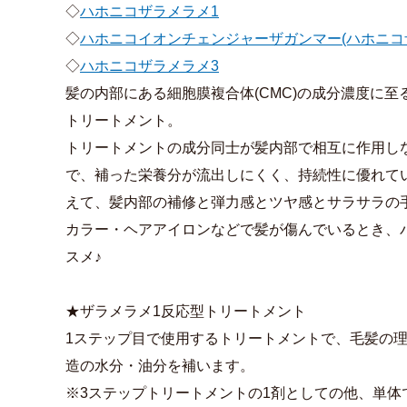
◇
ハホニコザラメラメ1
◇
ハホニコイオンチェンジャーザガンマー(ハホニコ
◇
ハホニコザラメラメ3
髪の内部にある細胞膜複合体(CMC)の成分濃度に
トリートメント。
トリートメントの成分同士が髪内部で相互に作用し
で、補った栄養分が流出しにくく、持続性に優れて
えて、髪内部の補修と弾力感とツヤ感とサラサラの
カラー・ヘアアイロンなどで髪が傷んでいるとき、
スメ♪
★ザラメラメ1反応型トリートメント
1ステップ目で使用するトリートメントで、毛髪の
造の水分・油分を補います。
※3ステップトリートメントの1剤としての他、単体