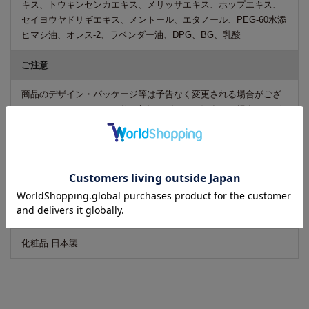
キス、トウキンセンカエキス、メリッサエキス、ホップエキス、
セイヨウヤドリギエキス、メントール、エタノール、PEG-60水添
ヒマシ油、オレス-2、ラベンダー油、DPG、BG、乳酸
ご注意
商品のデザイン・パッケージ等は予告なく変更される場合がござ
います。そのため、一時的に新旧デザインが混在する場合もござ
います。予めご了承くださいますようお願いいたします。
広告文責
リーチフェイス株式会社 TEL 06-6711-0344
区分
化粧品 日本製