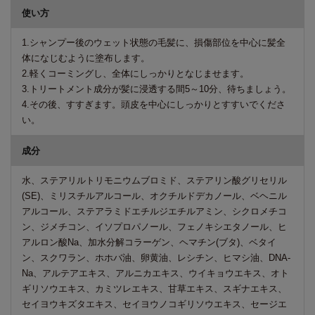
使い方
1.シャンプー後のウェット状態の毛髪に、損傷部位を中心に髪全
体になじむように塗布します。
2.軽くコーミングし、全体にしっかりとなじませます。
3.トリートメント成分が髪に浸透する間5～10分、待ちましょう。
4.その後、すすぎます。頭皮を中心にしっかりとすすいでくださ
い。
成分
水、ステアリルトリモニウムブロミド、ステアリン酸グリセリル
(SE)、ミリスチルアルコール、オクチルドデカノール、ベヘニル
アルコール、ステアラミドエチルジエチルアミン、シクロメチコ
ン、ジメチコン、イソプロパノール、フェノキシエタノール、ヒ
アルロン酸Na、加水分解コラーゲン、ヘマチン(ブタ)、ベタイ
ン、スクワラン、ホホバ油、卵黄油、レシチン、ヒマシ油、DNA-
Na、アルテアエキス、アルニカエキス、ウイキョウエキス、オト
ギリソウエキス、カミツレエキス、甘草エキス、スギナエキス、
セイヨウキズタエキス、セイヨウノコギリソウエキス、セージエ