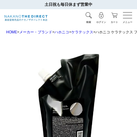
土日祝も毎日休まず営業中
検索
ログイン
カート
メニュー
HOME
メーカー・ブランド
ハホニコ
ケラテックス
ハホニコ ケラテックス フ