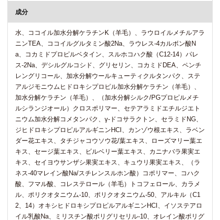
成分
水、ココイル加水分解ケラチンK（羊毛）、ラウロイルメチルアラ
ニンTEA、ココイルグルタミン酸2Na、ラウレス-4カルボン酸N
a、コカミドプロピルベタイン、スルホコハク酸（C12-14）パレ
ス-2Na、デシルグルコシド、グリセリン、コカミドDEA、ペンチ
レングリコール、加水分解ウールキューティクルタンパク、ステ
アルジモニウムヒドロキシプロピル加水分解ケラチン（羊毛）、
加水分解ケラチン（羊毛）、（加水分解シルク/PGプロピルメチ
ルシランジオール）クロスポリマー、セテアラミドエチルジエト
ニウム加水分解コメタンパク、γ-ドコサラクトン、セラミドNG、
ジヒドロキシプロピルアルギニンHCI、カンゾウ根エキス、ラベン
ダー花エキス、タチジャコウソウ花/葉エキス、ローズマリー葉エ
キス、セージ葉エキス、ビルベリー葉エキス、カニナバラ果実エ
キス、セイヨウサンザシ果実エキス、キュウリ果実エキス、（ラ
ネス-40マレイン酸Na/スチレンスルホン酸）コポリマー、コハク
酸、フマル酸、コレステロール（羊毛）トコフェロール、カラメ
ル、ポリクオタニウム-10、ポリクオタニウム-50、アルキル（C1
2、14）オキシヒドロキシプロピルアルギニンHCI、イソステアロ
イル乳酸Na、ミリスチン酸ポリグリセリル-10、オレイン酸ポリグ