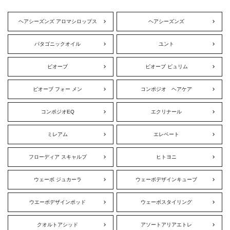
ヘアシーズンズ アロマシロップス
ヘアシーズンズ
パタゴニックオイル
ユント
ビオーブ
ビオーブ ピュリム
ビオーブ フォー メン
コンポジオ ヘアケア
コンポジオEQ
エクリナール
ミレアム
エレベート
フローディア スキャルプ
ヒトヨニ
ウェーボ ジュカーラ
ウェーボデザインキューブ
ウエーボデザインポッド
ウェーボスタイリング
クオルトアシッド
アソートアリアエトレ