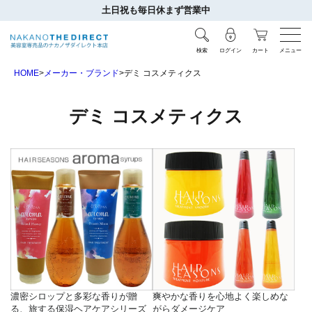
土日祝も毎日休まず営業中
検索
ログイン
カート
メニュー
HOME
メーカー・ブランド
デミ コスメティクス
デミ コスメティクス
濃密シロップと多彩な香りが贈
爽やかな香りを心地よく楽しめな
る、旅する保湿ヘアケアシリーズ
がらダメージケア