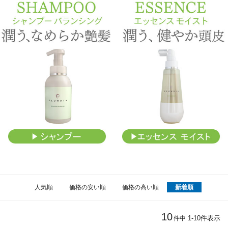
人気順
価格の安い順
価格の高い順
新着順
10
1
-
10
件表示
件中