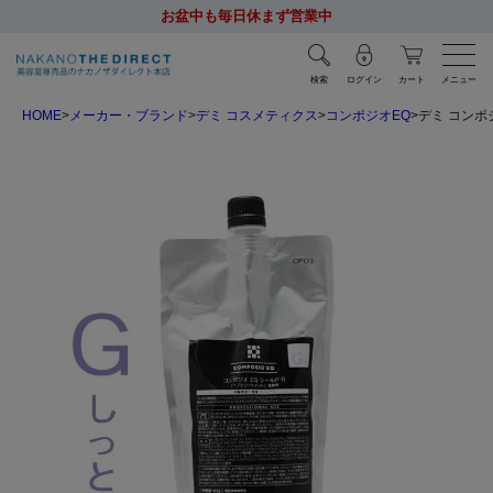
お盆中も毎日休まず営業中
検索
ログイン
カート
メニュー
HOME
メーカー・ブランド
デミ コスメティクス
コンポジオEQ
デミ コンポジオ