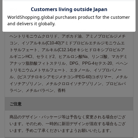
成分
水、グリセリン、ジメチコン、セタノール、(アミノエチルアミノ
プロピルメチコン、ジメチコン)コポリマー、アモジメチコン、ベ
ヘントリモニウムクロリド、アボカド油、アミノプロピルジメチ
コン、イソアルキル(C10-40)アミドプロピルエチルジモニウムエ
トサルフェート、アルキル(C12.14)オキシヒドロキシプロピルア
ルギニンHCI、セラミド2、ヒアルロン酸Na、リンゴ酸、マカデミ
アナッツ脂肪酸フィトステリル、DPG、PPG-4セテス-20、ベヘン
トリモニウムメトサルフェート、エタノール、イソプロパノー
ル、(ビスブチロキシアモジメチコン/PEG-60)コポリマー、メチル
イソチアゾリノン、メチルクロロイソチアゾリノン、プロピルパ
ラベン、メチルパラベン、香料
ご注意
商品のデザイン・パッケージ等は予告なく変更される場合がござ
います。そのため、一時的に新旧デザインが混在する場合もござ
います。予めご了承くださいますようお願いいたします。