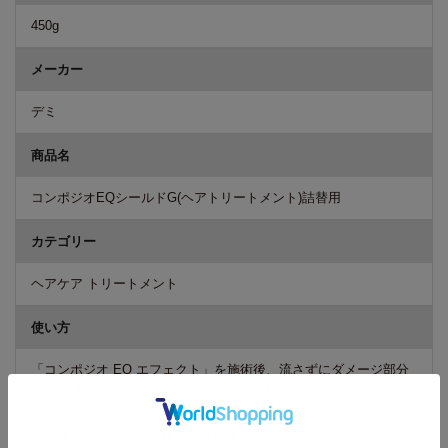
450g
メーカー
デミ
商品名
コンポジオEQシールドG(ヘアトリートメント)詰替用
カテゴリー
ヘアケア トリートメント
使い方
「コンポジオ EQ エフェクト」を施術後、流さずにダメージ部分
(中間～毛先)を中心に塗布し、よくもみ込み、なじませてくださ
い。
その後、なめらかさが残る程度にすすいでください。