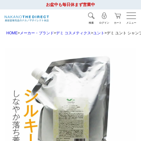
お盆中も毎日休まず営業中
検索
ログイン
カート
メニュー
HOME
メーカー・ブランド
デミ コスメティクス
ユント
デミ ユント シャンプー