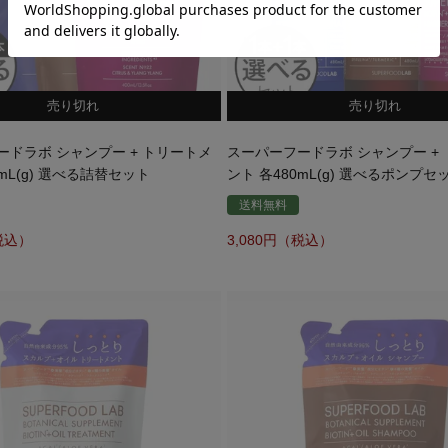
売り切れ
売り切れ
ードラボ シャンプー + トリートメ
スーパーフードラボ シャンプー +
0mL(g) 選べる詰替セット
ント 各480mL(g) 選べるポンプセ
送料無料
3,080