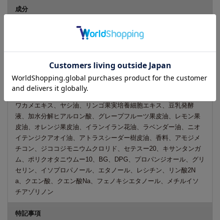
成分
水、セテアリルアルコール、ステアルトリモニウムクロリド、セ
タノール、パルミチン酸エチルヘキシル、ジメチコン、ビオチ
ン、ヒポファエラムノイデス果実エキス、ワサビノキ種子エキ
ス、コケモモ果汁、ビルベリー葉エキス、アサイヤシ果実エキ
ス、アリストテリアチレンシス果実エキス、ザクロ果皮エキス、
アロエベラ液汁、アスコフィルムノドスム/ヒバマタ/ヒジキ/トロ
ロコンブ/レソニアニグレスセンス/ミツイシコンブ/リシリコンブ/
ワカメエキス、ヤシ油、リンゴ果実培養細胞エキス、豆乳発酵
液、加水分解ヒアルロン酸、グレープフルーツ果皮油、レモン果
皮油、オレンジ果皮油、イランイラン花油、ラベンダー油、ニオ
イテンジクアオイ油、アトラスシーダー樹皮油、香料、アモジメ
チコン、ジココジモニウムクロリド、セテスー20、キサンタンガ
ム、ポリクオタニウムー10、BG、DPG、プロパンジオール、グリ
セリン、イソプロパノール、エタノール、レシチン、リン酸2N
a、クエン酸、クエン酸Na、フェノキシエタノール、メチルイソ
チアゾリノン
特記事項