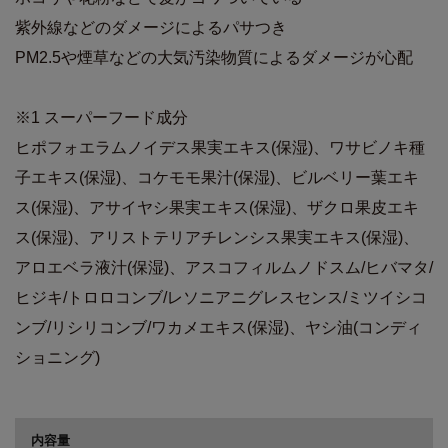
紫外線などのダメージによるパサつき
PM2.5や煙草などの大気汚染物質によるダメージが心配
※1 スーパーフード成分
ヒポフォエラムノイデス果実エキス(保湿)、ワサビノキ種
子エキス(保湿)、コケモモ果汁(保湿)、ビルベリー葉エキ
ス(保湿)、アサイヤシ果実エキス(保湿)、ザクロ果皮エキ
ス(保湿)、アリストテリアチレンシス果実エキス(保湿)、
アロエベラ液汁(保湿)、アスコフィルムノドスム/ヒバマタ/
ヒジキ/トロロコンブ/レソニアニグレスセンス/ミツイシコ
ンブ/リシリコンブ/ワカメエキス(保湿)、ヤシ油(コンディ
ショニング)
商品詳細
内容量