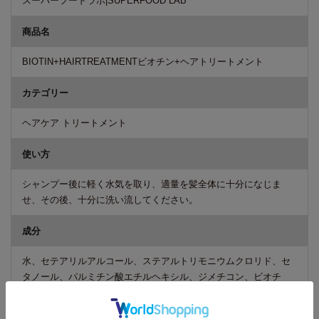
スーパーフードラボ|SUPERFOOD LAB
商品名
BIOTIN+HAIRTREATMENTビオチン+ヘアトリートメント
カテゴリー
ヘアケア トリートメント
使い方
シャンプー後に軽く水気を取り、適量を髪全体に十分になじま
せ、その後、十分に洗い流してください。
成分
水、セテアリルアルコール、ステアルトリモニウムクロリド、セ
タノール、パルミチン酸エチルヘキシル、ジメチコン、ビオチ
ン、アサイヤシ果実エキス、アロエベラ液汁、ヤシ油、チャ葉エ
キス、アルゲエキス、アリストテリアチレンシス果実エキス、ザ