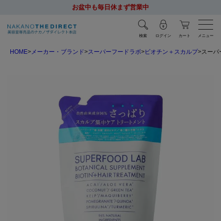
お盆中も毎日休まず営業中
検索
ログイン
カート
メニュー
HOME
メーカー・ブランド
スーパーフードラボ
ビオチン＋スカルプ
スーパー