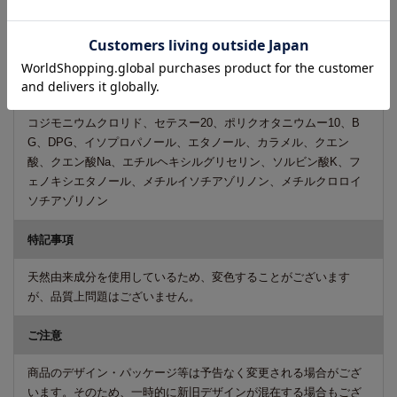
クロ果皮エキス、加水分解キノア種子、スピルリナプラテンシス
エキス、ウコン根エキス、ジオウ根エキス、シャクヤク根エキ
ス、ショウガ根茎エキス、センキュウ根茎エキス、トウキ根エキ
ス、アオモジ果実油、アトラスシーダー樹皮油、オレンジ果皮
油、グレープフルーツ果皮油、ショウガ根油、ニオイテンジクア
オイ油、ユーカリ葉油、ライム油、香料、アモジメチコン、ジコ
コジモニウムクロリド、セテスー20、ポリクオタニウムー10、B
G、DPG、イソプロパノール、エタノール、カラメル、クエン
酸、クエン酸Na、エチルヘキシルグリセリン、ソルビン酸K、フ
ェノキシエタノール、メチルイソチアゾリノン、メチルクロロイ
ソチアゾリノン
特記事項
天然由来成分を使用しているため、変色することがございます
が、品質上問題はございません。
ご注意
商品のデザイン・パッケージ等は予告なく変更される場合がござ
います。そのため、一時的に新旧デザインが混在する場合もござ