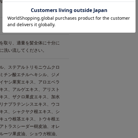
ATMENTビオチン+ヘアトリートメン
ト
を取り、適量を髪全体に十分に
に洗い流してください。
ル、ステアルトリモニウムクロ
ミチン酸エチルヘキシル、ジメ
イヤシ果実エキス、アロエベラ
キス、アルゲエキス、アリスト
キス、ザクロ果皮エキス、加水
リナプラテンシスエキス、ウコ
キス、シャクヤク根エキス、シ
キュウ根茎エキス、トウキ根エ
アトラスシーダー樹皮油、オレ
ルーツ果皮油、ショウガ根油、