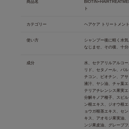
商品名
BIOTIN+HAIRTRE
ト
カテゴリー
ヘアケア トリートメン
使い方
シャンプー後に軽く水気
なじませ、その後、十分
成分
水、セテアリルアルコー
リド、セタノール、パル
チコン、ビオチン、アサ
液汁、ヤシ油、チャ葉エ
テリアチレンシス果実エ
分解キノア種子、スピル
ン根エキス、ジオウ根エ
ョウガ根茎エキス、セン
キス、アオモジ果実油、
ンジ果皮油、グレープフ