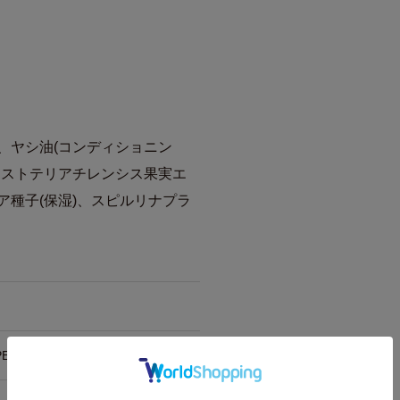
)、ヤシ油(コンディショニン
アリストテリアチレンシス果実エ
ア種子(保湿)、スピルリナプラ
RFOOD LAB