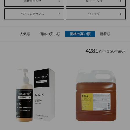
詰替用ポンプ
カラーリング
ヘアフレグランス
ウィッグ
人気順
価格の安い順
価格の高い順
新着順
4281
1
-
20
件表示
件中