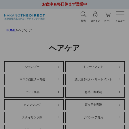
お盆中も毎日休まず営業中
検索
ログイン
カート
メニュー
HOME
ヘアケア
ヘアケア
シャンプー
トリートメント
マスク(週に1～2回)
洗い流さないトリートメント
セット商品
育毛・養毛剤
クレンジング
頭皮用美容液
スタイリング剤
サロンケア専用