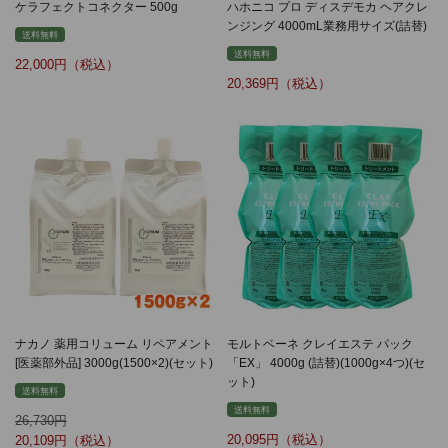
ケラフェクトコネクター 500g
ハホニコ プロ ディスデモカ ヘアクレ
ンジング 4000mL業務用サイズ(詰替)
送料無料
送料無料
22,000
20,369
ナカノ 薬用コリューム リペアメント
モルトベーネ クレイエステ パック
[医薬部外品] 3000g(1500×2)(セット)
「EX」 4000g (詰替)(1000g×4つ)(セ
ット)
送料無料
送料無料
26,730
20,095
20,109