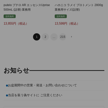
putelo プテロ AR エッセンスUprise
ハホニコ ラメイ プロトメント 2800g
500mL (詰替) 業務用
業務用サイズ(詰替)
送料無料
送料無料
13,855
13,599
1
2
…
215
お知らせ
お盆期間中の営業・発送・お問い合わせについて
当店を装う偽サイトに ご注意ください