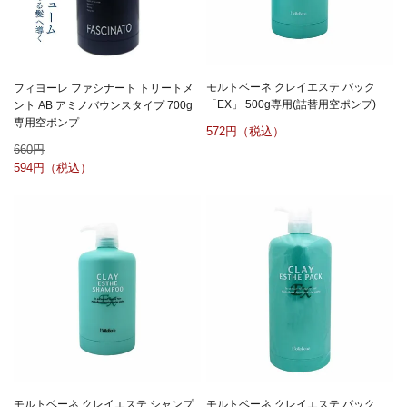
モルトベーネ クレイエステ パック
フィヨーレ ファシナート トリートメ
「EX」 500g専用(詰替用空ポンプ)
ント AB アミノバウンスタイプ 700g
専用空ポンプ
572
660
594
モルトベーネ クレイエステ シャンプ
モルトベーネ クレイエステ パック