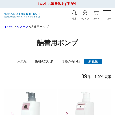
お盆中も毎日休まず営業中
検索
ログイン
カート
メニュー
HOME
ヘアケア
詰替用ポンプ
詰替用ポンプ
人気順
価格の安い順
価格の高い順
新着順
39
1
-
20
件表示
件中