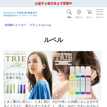
お盆中も毎日休まず営業中
検索
ログイン
カート
メニュー
HOME
メーカー・ブランド
ルベル
ルベル
ときに重力に逆らい、ときに気だ
のびが良いため髪になじませやす
るくドライに、髪からオーラをデ
く、作りこみがしやすいエマルジ