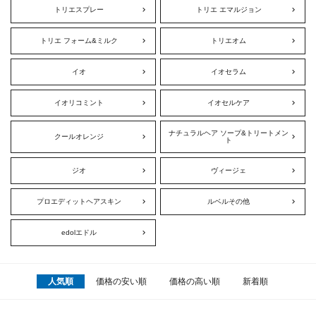
トリエスプレー
トリエ エマルジョン
トリエ フォーム&ミルク
トリエオム
イオ
イオセラム
イオリコミント
イオセルケア
ナチュラルヘア ソープ&トリートメン
クールオレンジ
ト
ジオ
ヴィージェ
プロエディットヘアスキン
ルベルその他
edolエドル
人気順
価格の安い順
価格の高い順
新着順