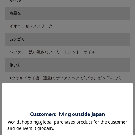
ルベル
商品名
イオエッセンススリーク
カテゴリー
ヘアケア 洗い流さないトリートメント オイル
使い方
●タオルドライ後、適量(ミディアムヘアで2プッシュ)を手のひら
によくのばします。
●ダメージの気になる毛先を中心になじませた後、洗い流さずにド
ライします。
★ツヤ感やおさまりをプラスしたいときは、ドライ後にさらに1プ
ッシュ程度なじませます。
成分