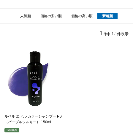
人気順
価格の安い順
価格の高い順
新着順
1
1
-
1
件表示
件中
ルベル エドル カラーシャンプー PS
（パープルシルキー） 150mL
送料無料