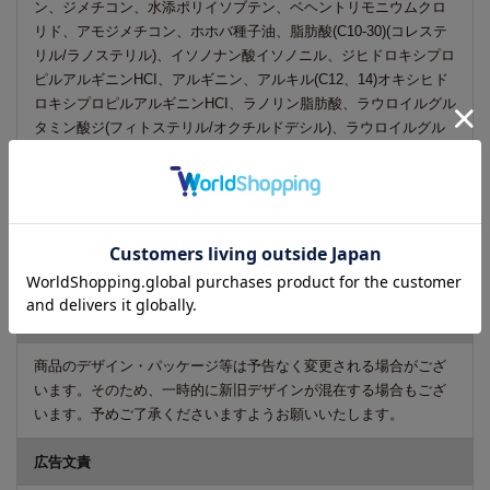
ン、ジメチコン、水添ポリイソブテン、ベヘントリモニウムクロ
リド、アモジメチコン、ホホバ種子油、脂肪酸(C10-30)(コレステ
リル/ラノステリル)、イソノナン酸イソノニル、ジヒドロキシプロ
ピルアルギニンHCI、アルギニン、アルキル(C12、14)オキシヒド
ロキシプロピルアルギニンHCI、ラノリン脂肪酸、ラウロイルグル
タミン酸ジ(フィトステリル/オクチルドデシル)、ラウロイルグル
タミン酸ジオクチルドデセス-2、ヒマワリ種子エキス、ジステア
リルジモニウムクロリド、ステアルトリモニウムブロミド、コカ
ミドプロピルベタイン、セテアレス-7、セテアレス-13、グアーヒ
ドロキシプロピルトリモニウムクロリド、香料、乳酸、酢酸Na、
酢酸、フェノキシエタノール、メチルパラベン、プロピルパラベ
ン、エタノール、イソプロパノール、BG、カラメル
ご注意
商品のデザイン・パッケージ等は予告なく変更される場合がござ
います。そのため、一時的に新旧デザインが混在する場合もござ
います。予めご了承くださいますようお願いいたします。
広告文責