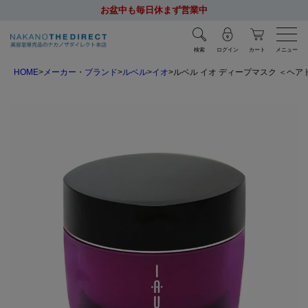
お盆中も毎日休まず営業中
検索
ログイン
カート
メニュー
HOME
メーカー・ブランド
ルベル
イオ
ルベル イオ ディープマスク ＜ヘアト