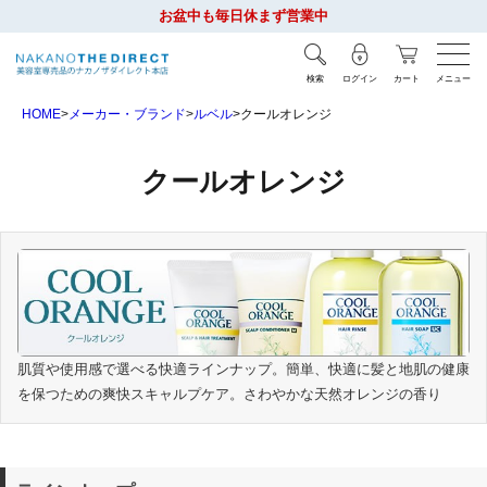
お盆中も毎日休まず営業中
検索
ログイン
カート
メニュー
HOME
メーカー・ブランド
ルベル
クールオレンジ
クールオレンジ
肌質や使用感で選べる快適ラインナップ。簡単、快適に髪と地肌の健康
を保つための爽快スキャルプケア。さわやかな天然オレンジの香り