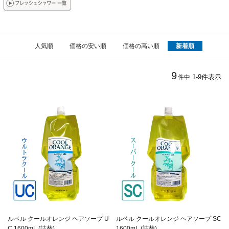
人気順
価格の安い順
価格の高い順
新着順
9
1
-
9
件表示
件中
ルベル クールオレンジ ヘアソープ U
ルベル クールオレンジ ヘアソープ SC
C 1600mL (詰替)
1600mL (詰替)