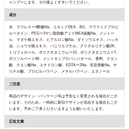
ャンプーします。その後よくすすいでください。
成分
水、ラウレスー4酢酸Na、コカミドDEA、BG、ラウラミドプロピ
ルベタイン、PEGー3ヤシ脂肪酸アミドMEA硫酸Na、メントー
ル、マダケ根エキス、ヒアルロン酸Na、ダイソウエキス、ハッカ
油、ショウガ根エキス、バニリルブチル、グリチルリチン酸2K、
トコフェロール、ポリクオタニウムー10、ポリクオタニウムー7、
ポリソルベート80、メントキシプロパンジオール、香料、クエン
酸、クエン酸Na、エチドロン酸、EDTAー2Na、安息香酸Na、サ
リチル酸、プロピルパラベン、メチルパラベン、エタノール
ご注意
商品のデザイン・パッケージ等は予告なく変更される場合がござ
います。そのため、一時的に新旧デザインが混在する場合もござ
います。予めご了承くださいますようお願いいたします。
広告文責