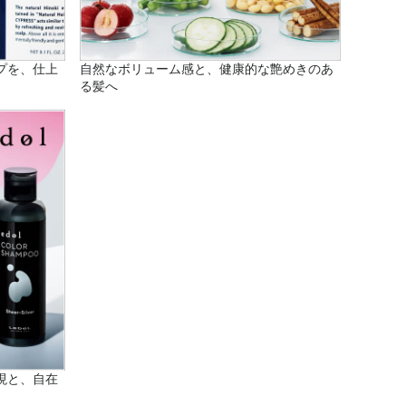
プを、仕上
自然なボリューム感と、健康的な艶めきのあ
る髪へ
現と、自在