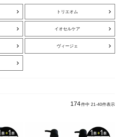
トリエオム
イオセルケア
ヴィージェ
174
件中
21
-
40
件表示