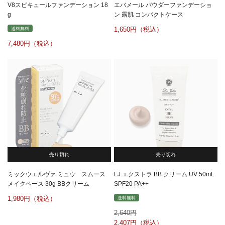
V8スピキュールファンデーション 18
エバメール パウダーファンデーショ
g
ン 露肌 コンパクトケース
1,650
送料無料
7,480
売り切れ
売り切れ
ミックウエルヴァ ミュウ スムース
LJ エクストラ BB クリーム UV 50mL
メイクベース 30g BBクリーム
SPF20 PA++
1,980
送料無料
2,640
2,407