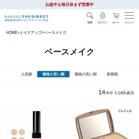
お盆中も毎日休まず営業中
検索
ログイン
カート
メニュー
HOME
メイクアップ
ベースメイク
ベースメイク
人気順
価格の安い順
価格の高い順
新着順
14
1
-
14
件表示
件中