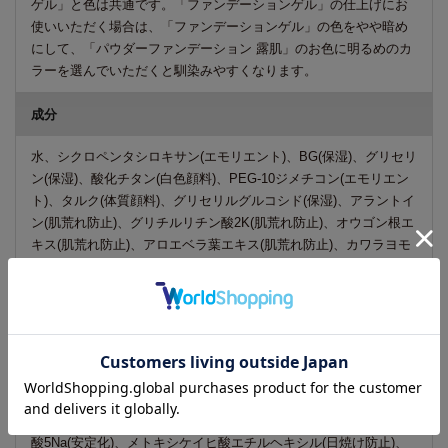
ゲル」と色は共通です。「ファンデーションゲル」の仕上げにお
使いいただく場合は、「ファンデーションゲル」の色をやや暗め
にして、「パウダーファンデーション 露肌」のお色に明るめのカ
ラーを選んでいただくと馴染みやすくなります。
成分
水、シクロペンタシロキサン(エモリエント)、BG(保湿)、グリセリ
ン(保湿)、酸化チタン(白色顔料)、PEG-10ジメチコン(エモリエン
ト)、タルク(体質顔料)、グリセリルグルコシド(保湿)、アラントイ
ン(肌荒れ防止)、グリチルリチン酸2K(肌荒れ防止)、オウゴン根エ
キス(肌荒れ防止)、アロエベラ葉エキス(肌荒れ防止)、カワラヨモ
ギ花エキス(肌荒れ防止)、クロレラエキス(保湿)、ダイズ種子エキ
ス(保湿)、アボカド油(エモリエント)、スクワラン(エモリエン
ト)、ビフィズス菌培養溶解質(保湿)、海塩(保湿)、水溶性コラーゲ
ン(保湿)、ヒアルロン酸Na(保湿)、黒砂糖エキス(保湿)、アルギン
酸Na(粘度調整)、カルボマー(粘度調整)、ジステアルジモニウムヘ
クトライト(増粘)、ジメチコン(エモリエント)、セスキオレイン酸
ソルビタン(乳化)、リン酸トリオレイル(溶解)、水酸化Al(体質顔
料)、水酸化K(pH調整)、トコフェロール(製品の抗酸化)、ペンテト
酸5Na(安定化)、メトキシケイヒ酸エチルヘキシル(日焼け防止)、