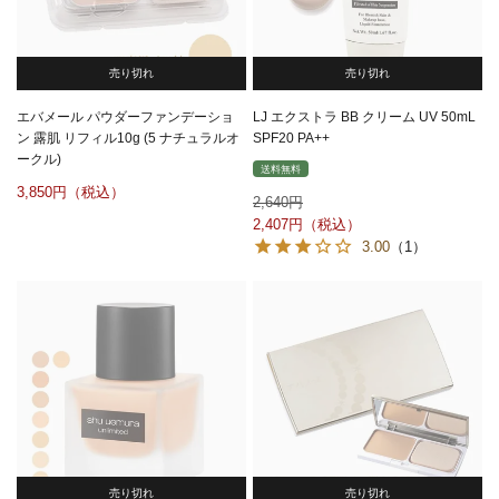
売り切れ
売り切れ
エバメール パウダーファンデーショ
LJ エクストラ BB クリーム UV 50mL
ン 露肌 リフィル10g (5 ナチュラルオ
SPF20 PA++
ークル)
送料無料
3,850
2,640
2,407
3.00
（1）
売り切れ
売り切れ