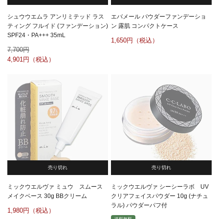
シュウウエムラ アンリミテッド ラス
エバメール パウダーファンデーショ
ティング フルイド (ファンデーション)
ン 露肌 コンパクトケース
SPF24・PA+++ 35mL
1,650
7,700
4,901
売り切れ
売り切れ
ミックウエルヴァ ミュウ スムース
ミックウエルヴァ シーシーラボ UV
メイクベース 30g BBクリーム
クリアフェイスパウダー 10g (ナチュ
ラル) パウダーパフ付
1,980
送料無料