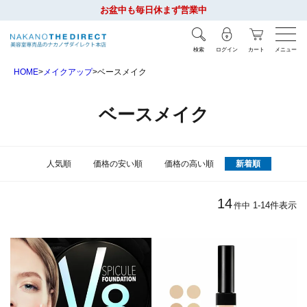
お盆中も毎日休まず営業中
検索
ログイン
カート
メニュー
HOME
メイクアップ
ベースメイク
ベースメイク
人気順
価格の安い順
価格の高い順
新着順
14
1
-
14
件表示
件中