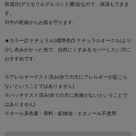
容成分(グリセリルグルコシド)配合なので、保湿もできま
す。
日中の乾燥からお肌を守ります。
★カラー(2 ナチュラル):標準色(5 ナチュラルオークル)より
少し赤みがかった色で、自然にくすみをカバーしたい方に
おすすめです。
※アレルギーテスト済み(全ての方にアレルギーが起こら
ないということではありません)
※パッチテスト済み(全ての方に刺激がないということで
はありません)
※タール系色素・香料・鉱物油・エタノール不使用
商品詳細