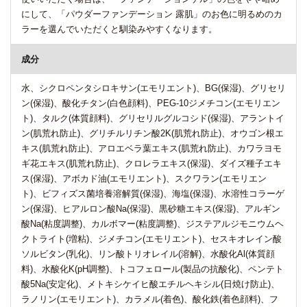
にして、「パウダーファンデーション 露肌」のお色に明るめのカ
ラーを選んでいただくと馴染みやすくなります。
成分
水、シクロペンタシロキサン(エモリエント)、BG(保湿)、グリセリ
ン(保湿)、酸化チタン(白色顔料)、PEG-10ジメチコン(エモリエン
ト)、タルク(体質顔料)、グリセリルグルコシド(保湿)、アラントイ
ン(肌荒れ防止)、グリチルリチン酸2K(肌荒れ防止)、オウゴン根エ
キス(肌荒れ防止)、アロエベラ葉エキス(肌荒れ防止)、カワラヨモ
ギ花エキス(肌荒れ防止)、クロレラエキス(保湿)、ダイズ種子エキ
ス(保湿)、アボカド油(エモリエント)、スクワラン(エモリエン
ト)、ビフィズス菌培養溶解質(保湿)、海塩(保湿)、水溶性コラーゲ
ン(保湿)、ヒアルロン酸Na(保湿)、黒砂糖エキス(保湿)、アルギン
酸Na(粘度調整)、カルボマー(粘度調整)、ジステアルジモニウムヘ
クトライト(増粘)、ジメチコン(エモリエント)、セスキオレイン酸
ソルビタン(乳化)、リン酸トリオレイル(溶解)、水酸化Al(体質顔
料)、水酸化K(pH調整)、トコフェロール(製品の抗酸化)、ペンテト
酸5Na(安定化)、メトキシケイヒ酸エチルヘキシル(日焼け防止)、
ラノリン(エモリエント)、カラメル(着色)、酸化鉄(着色顔料)、フ